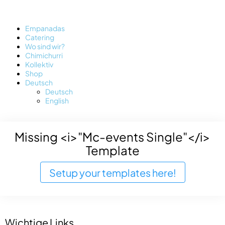
Empanadas
Catering
Wo sind wir?
Chimichurri
Kollektiv
Shop
Deutsch
Deutsch
English
Missing <i>"Mc-events Single"</i>
Template
Setup your templates here!
Wichtige Links