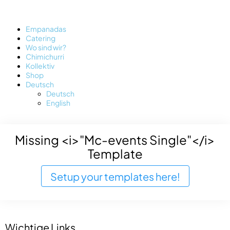
Empanadas
Catering
Wo sind wir?
Chimichurri
Kollektiv
Shop
Deutsch
Deutsch
English
Missing <i>"Mc-events Single"</i>
Template
Setup your templates here!
Wichtige Links