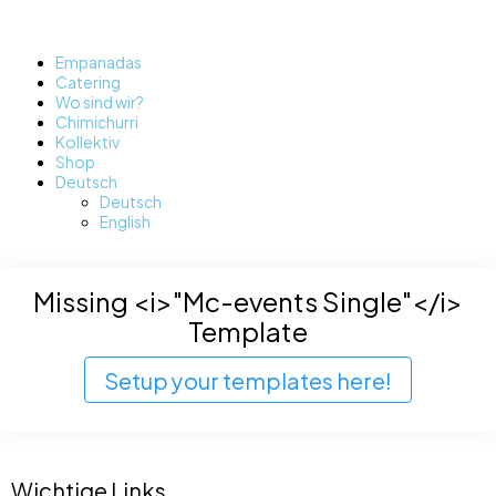
Empanadas
Catering
Wo sind wir?
Chimichurri
Kollektiv
Shop
Deutsch
Deutsch
English
Missing <i>"Mc-events Single"</i>
Template
Setup your templates here!
Wichtige Links