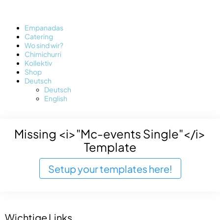
Empanadas
Catering
Wo sind wir?
Chimichurri
Kollektiv
Shop
Deutsch
Deutsch
English
Missing <i>"Mc-events Single"</i>
Template
Setup your templates here!
Wichtige Links