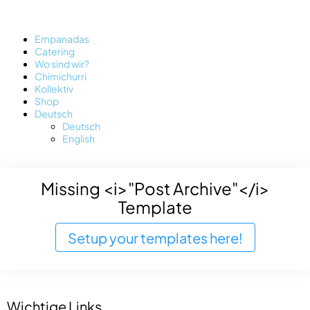
Empanadas
Catering
Wo sind wir?
Chimichurri
Kollektiv
Shop
Deutsch
Deutsch
English
Missing <i>"Post Archive"</i>
Template
Setup your templates here!
Wichtige Links